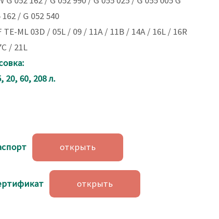
W G 052 162 / G 052 990 / G 055 025 / G 055 005 G
 162 / G 052 540
F TE-ML 03D / 05L / 09 / 11A / 11B / 14A / 16L / 16R
7C / 21L
совка:
5, 20, 60, 208 л.
спорт
открыть
ртификат
открыть