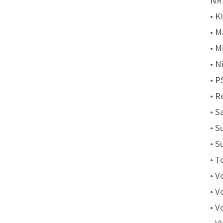
NR
• K
• M
• M
• N
• P
• R
• S
• S
• S
• T
• V
• V
• V