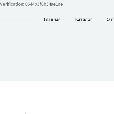
Verification: 8644b3f6b34ae1ae
Главная
Каталог
О 