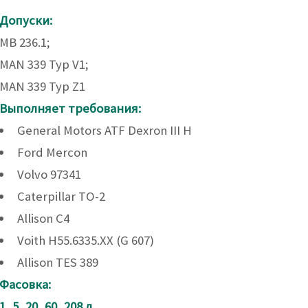
Допуски:
MB 236.1;
MAN 339 Typ V1;
MAN 339 Typ Z1
Выполняет требования:
General Motors ATF Dexron III H
Ford Mercon
Volvo 97341
Caterpillar TO-2
Allison C4
Voith H55.6335.XX (G 607)
Allison TES 389
Фасовка:
1, 5, 20, 60, 208 л.