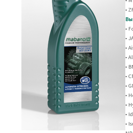
• M
• Z
Вы
• F
• J
• A
• A
• B
• C
• G
• H
• H
• I
• 