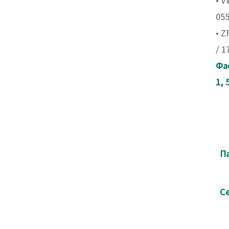
• V
055
• Z
/ 1
Фа
1, 
Па
Се