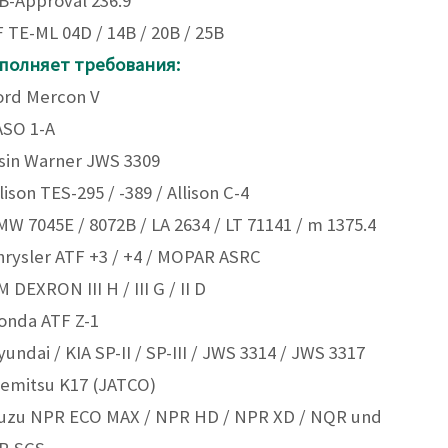
B-Approval 236.9
F TE-ML 04D / 14B / 20B / 25B
полняет требования:
ord Mercon V
ASO 1-A
isin Warner JWS 3309
llison TES-295 / -389 / Allison C-4
MW 7045E / 8072B / LA 2634 / LT 71141 / m 1375.4
hrysler ATF +3 / +4 / MOPAR ASRC
M DEXRON III H / III G / II D
onda ATF Z-1
yundai / KIA SP-II / SP-III / JWS 3314 / JWS 3317
demitsu K17 (JATCO)
Isuzu NPR ECO MAX / NPR HD / NPR XD / NQR und