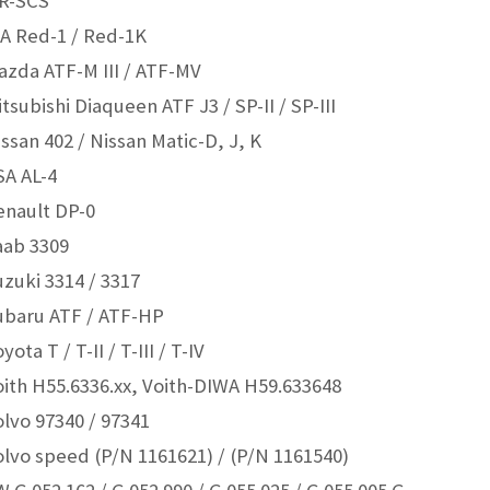
R-SCS
IA Red-1 / Red-1K
azda ATF-M III / ATF-MV
itsubishi Diaqueen ATF J3 / SP-II / SP-III
issan 402 / Nissan Matic-D, J, K
SA AL-4
enault DP-0
aab 3309
uzuki 3314 / 3317
ubaru ATF / ATF-HP
oyota T / T-II / T-III / T-IV
oith H55.6336.xx, Voith-DIWA H59.633648
olvo 97340 / 97341
olvo speed (P/N 1161621) / (P/N 1161540)