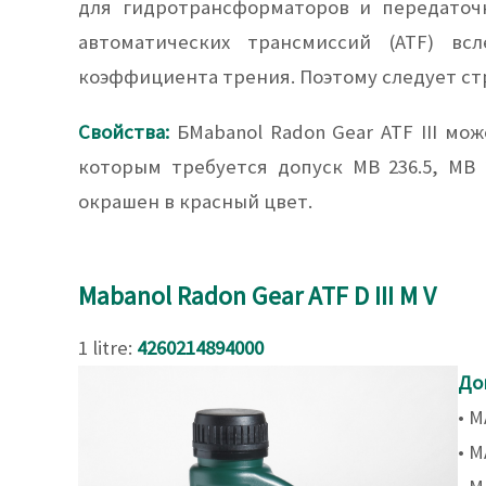
для гидротрансформаторов и передаточ
автоматических трансмиссий (ATF) вс
коэффициента трения. Поэтому следует ст
Свойства:
БMabanol Radon Gear ATF III мо
которым требуется допуск MB 236.5, MB 23
окрашен в красный цвет.
Mabanol Radon Gear ATF D III M V
1 litre:
4260214894000
До
• M
• M